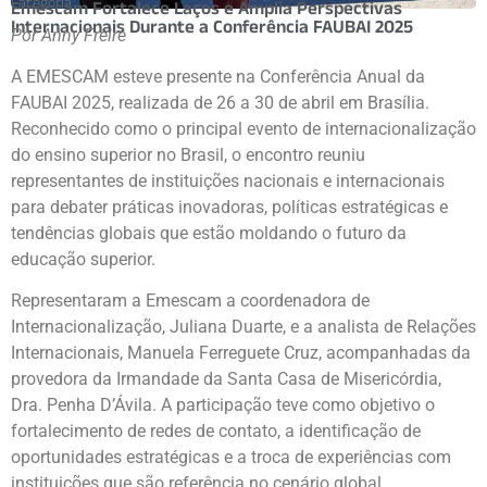
Categoria
Emescam Fortalece Laços e Amplia Perspectivas
Internacionais Durante a Conferência FAUBAI 2025
Por Anny Freire
A EMESCAM esteve presente na Conferência Anual da
FAUBAI 2025, realizada de 26 a 30 de abril em Brasília.
Reconhecido como o principal evento de internacionalização
do ensino superior no Brasil, o encontro reuniu
representantes de instituições nacionais e internacionais
para debater práticas inovadoras, políticas estratégicas e
tendências globais que estão moldando o futuro da
educação superior.
Representaram a Emescam a coordenadora de
Internacionalização, Juliana Duarte, e a analista de Relações
Internacionais, Manuela Ferreguete Cruz, acompanhadas da
provedora da Irmandade da Santa Casa de Misericórdia,
Dra. Penha D’Ávila. A participação teve como objetivo o
fortalecimento de redes de contato, a identificação de
oportunidades estratégicas e a troca de experiências com
instituições que são referência no cenário global.