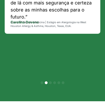
de lá com mais segurança e certeza
sobre as minhas escolhas para o
futuro.”
Carolina Devens
Aluna 10º Período Medicina | Estágio em Alergologia na West
Houston Allergy & Asthma, Houston, Texas, EUA.
1
2
3
4
5
6